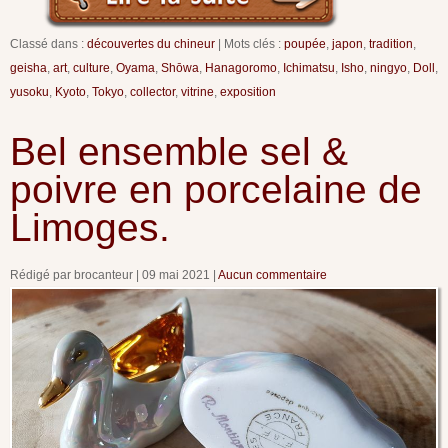
Classé dans :
découvertes du chineur
Mots clés :
poupée
,
japon
,
tradition
,
geisha
,
art
,
culture
,
Oyama
,
Shōwa
,
Hanagoromo
,
Ichimatsu
,
Isho
,
ningyo
,
Doll
,
yusoku
,
Kyoto
,
Tokyo
,
collector
,
vitrine
,
exposition
Bel ensemble sel &
poivre en porcelaine de
Limoges.
Rédigé par brocanteur
09 mai 2021
Aucun commentaire