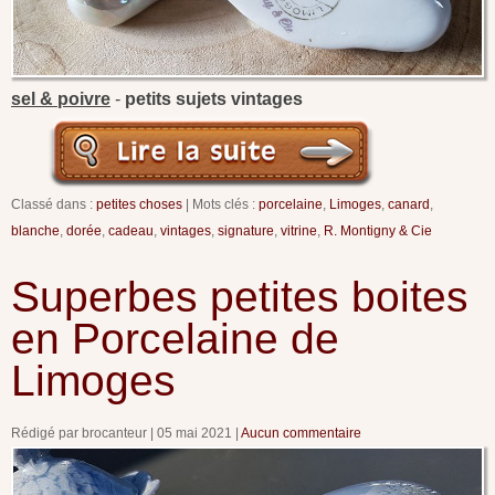
sel & poivre
-
petits sujets vintages
Classé dans :
petites choses
Mots clés :
porcelaine
,
Limoges
,
canard
,
blanche
,
dorée
,
cadeau
,
vintages
,
signature
,
vitrine
,
R. Montigny & Cie
Superbes petites boites
en Porcelaine de
Limoges
Rédigé par brocanteur
05 mai 2021
Aucun commentaire