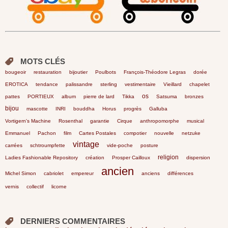
MOTS CLÉS
bougeoir
restauration
bijoutier
Poulbots
François-Théodore Legras
dorée
EROTICA
tendance
palissandre
sterling
vestimentaire
Vieillard
chapelet
os
pattes
PORTIEUX
album
pierre de lard
Tikka
Satsuma
bronzes
bijou
mascotte
INRI
bouddha
Horus
progrès
Galluba
Vortigern's Machine
Rosenthal
garantie
Cirque
anthropomorphe
musical
Emmanuel
Pachon
film
Cartes Postales
compotier
nouvelle
netzuke
vintage
carrées
schtroumpfette
vide-poche
posture
religion
Ladies Fashionable Repository
création
Prosper Cailloux
dispersion
ancien
Michel Simon
cabriolet
empereur
anciens
différences
vernis
collectif
licorne
DERNIERS COMMENTAIRES