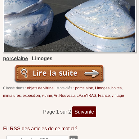
porcelaine
-
Limoges
Classé dans :
objets de vitrine
Mots clés :
porcelaine
,
Limoges
,
boites
,
miniatures
,
exposition
,
vitrine
,
Art Nouveau
,
LAZEYRAS
,
France
,
vintage
page 1 sur 2
suivante
Fil RSS des articles de ce mot clé