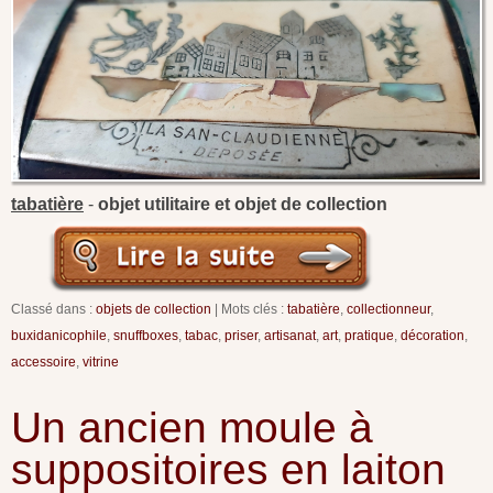
tabatière
-
objet utilitaire et objet de collection
Classé dans :
objets de collection
Mots clés :
tabatière
,
collectionneur
,
buxidanicophile
,
snuffboxes
,
tabac
,
priser
,
artisanat
,
art
,
pratique
,
décoration
,
accessoire
,
vitrine
Un ancien moule à
suppositoires en laiton