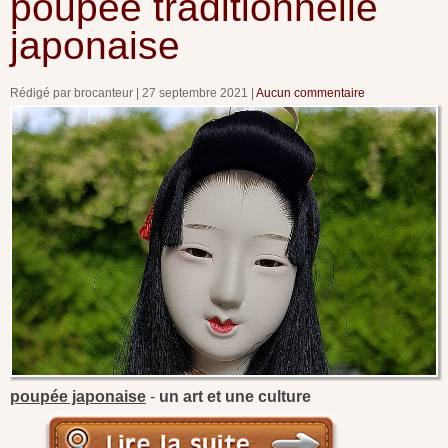
poupée traditionnelle
japonaise
Rédigé par brocanteur
27 septembre 2021
Aucun commentaire
poupée japonaise
-
un art et une culture