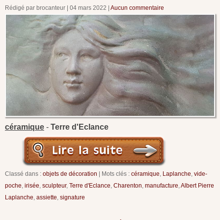
Rédigé par brocanteur
04 mars 2022
Aucun commentaire
céramique
-
Terre d'Eclance
Classé dans :
objets de décoration
Mots clés :
céramique
,
Laplanche
,
vide-
poche
,
irisée
,
sculpteur
,
Terre d'Eclance
,
Charenton
,
manufacture
,
Albert Pierre
Laplanche
,
assiette
,
signature