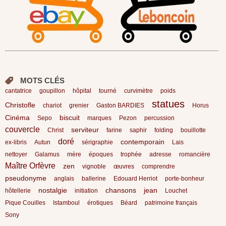
MOTS CLÉS
cantatrice
goupillon
hôpital
tourné
curvimètre
poids
statues
Christofle
chariot
grenier
Gaston BARDIES
Horus
Cinéma
biscuit
Sepo
marques
Pezon
percussion
couvercle
serviteur
Christ
farine
saphir
folding
bouillotte
doré
contemporain
ex-libris
Autun
sérigraphie
Lais
nettoyer
Galamus
mère
époques
trophée
adresse
romancière
Maître Orfèvre
zen
vignoble
œuvres
comprendre
pseudonyme
anglais
ballerine
Edouard Herriot
porte-bonheur
nostalgie
chansons
jean
hôtellerie
initiation
Louchet
Pique Couilles
Istamboul
érotiques
Béard
patrimoine français
Sony