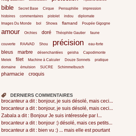
bible
Secret Base
Cirque
Pensuphilie
impression
histoires
commentaires
pistolet
indou
diplomate
flamand
Images Du Monde
bol
Showa
Poupée Gigogne
amour
doré
Orchies
Théophile Gautier
faune
précision
couverte
RAAVAD
Shou
eau-forte
bleus
marbre
désenchantées
geisha
Capodimonte
filet
Melek
Machine à Calculer
Douze Sonnets
pratique
domaine
émulsion
SUCRE
Schimmelbusch
pharmacie
croquis
DERNIERS COMMENTAIRES
brocanteur a dit : bonjour, je suis désolé, mais ceci...
brocanteur a dit : bonjour, je suis désolé, mais ceci...
Zabala a dit : Bonjour Je suis intéressée par l...
brocanteur a dit : bonjour :) désolé, mais ces petits...
brocanteur a dit : bien vu :) ... mais elle est pourtant