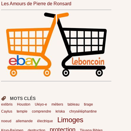
Les Amours de Pierre de Ronsard
MOTS CLÉS
exlibris
Houston
Ukiyo-e
métiers
tableau
tirage
Caylus
temple
comprendre
kriska
chryséléphantine
Limoges
noeud
allemande
électrique
protection
Krug-Baümen
destruction
Tijuana Bibles