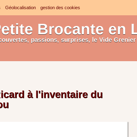
s
Géolocalisation
gestion des cookies
etite Brocante en 
couvertes, passions, surprises, le Vide Grenier 
icard à l'inventaire du
ou