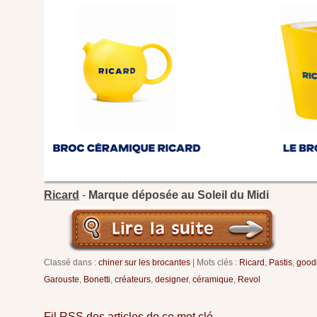
Ricard
-
Marque déposée au Soleil du Midi
Classé dans :
chiner sur les brocantes
Mots clés :
Ricard
,
Pastis
,
good
Garouste
,
Bonetti
,
créateurs
,
designer
,
céramique
,
Revol
Fil RSS des articles de ce mot clé