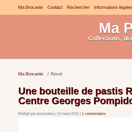
Ma Brocante
Contact
Rechercher
Informations légale
Ma P
Collections, dé
Ma Brocante
Revol
Une bouteille de pastis R
Centre Georges Pompid
Rédigé par brocanteur
15 mars 2022
1 commentaire