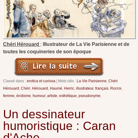
Chéri Hérouard
:
Illustrateur de La Vie Parisienne et de
toutes les coquineries de son époque
Classé dans :
erotica et curiosa
Mots clés :
La Vie Parisienne
,
Chéri
Hérouard
,
Chéri
,
Hérouard
,
Haumé
,
Herric
,
illustrateur
,
français
,
Rocroi
,
femme
,
érotisme
,
humour
,
artiste
,
esthétique
,
pseudonyme
,
Un dessinateur
humoristique : Caran
d'Ache