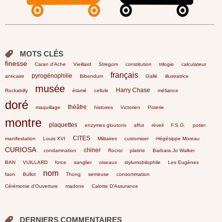
MOTS CLÉS
finesse
Caran d'Ache
Vieillard
Stregom
constitution
trilogie
calculateur
français
pyrogénophilie
anticaire
Bibendum
Gallé
illustratrice
musée
Harry Chase
Rockabilly
étamé
cellule
méfiance
doré
théâtre
maquillage
histoires
Victorien
Poterie
montre
plaquettes
enzymes gloutons
affut
réveil
F.S.G.
potier
CITES
manifestation
Louis XVI
Militaires
customiser
Hégésippe Moreau
CURIOSA
chiner
condamnation
Rocroi
platine
Barbara Jo Walker
BAN
VUILLARD
force
sanglier
oiseaux
stylumobilophile
Les Eugènes
nom
faon
Bullot
Thong
semeuse
consommation
Cérémonie d'Ouverture
madone
Calotte D'Assurance
DERNIERS COMMENTAIRES