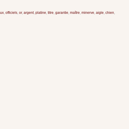
eux
,
officiels
,
or
,
argent
,
platine
,
titre
,
garantie
,
maître
,
minerve
,
aigle
,
chien
,