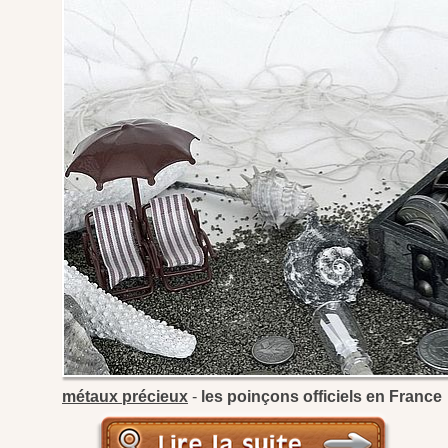
métaux précieux
-
les poinçons officiels en France