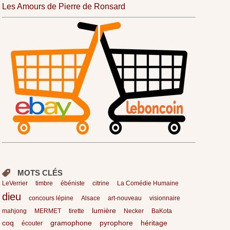
Les Amours de Pierre de Ronsard
MOTS CLÉS
LeVerrier
timbre
ébéniste
citrine
La Comédie Humaine
dieu
concours lépine
Alsace
art-nouveau
visionnaire
lumière
mahjong
MERMET
tirette
Necker
BaKota
coq
gramophone
pyrophore
héritage
écouter