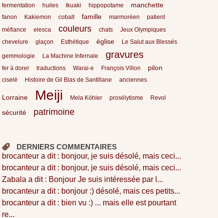
manchette
fermentation
huiles
Ikuaki
hippopotame
famille
fanon
Kakiemon
cobalt
marmoréen
patient
couleurs
méfiance
elesca
chats
Jeux Olympiques
église
chevelure
glaçon
Esthétique
Le Salut aux Blessés
gravures
gemmologie
La Machine Infernale
pilon
fer à dorer
traductions
Warai-e
François Villon
ciselé
Histoire de Gil Blas de Santillane
anciennes
Meiji
Lorraine
Mela Köhler
prosélytisme
Revol
patrimoine
sécurité
DERNIERS COMMENTAIRES
brocanteur a dit : bonjour, je suis désolé, mais ceci...
brocanteur a dit : bonjour, je suis désolé, mais ceci...
Zabala a dit : Bonjour Je suis intéressée par l...
brocanteur a dit : bonjour :) désolé, mais ces petits...
brocanteur a dit : bien vu :) ... mais elle est pourtant
re...