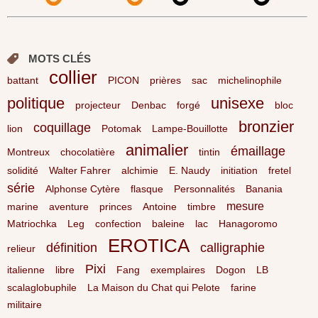
MOTS CLÉS
collier
battant
PICON
prières
sac
michelinophile
politique
unisexe
projecteur
Denbac
forgé
bloc
bronzier
coquillage
lion
Potomak
Lampe-Bouillotte
animalier
émaillage
Montreux
chocolatière
tintin
solidité
Walter Fahrer
alchimie
E. Naudy
initiation
fretel
série
Alphonse Cytère
flasque
Personnalités
Banania
mesure
marine
aventure
princes
Antoine
timbre
Matriochka
Leg
confection
baleine
lac
Hanagoromo
EROTICA
définition
calligraphie
relieur
Pixi
italienne
libre
Fang
exemplaires
Dogon
LB
scalaglobuphile
La Maison du Chat qui Pelote
farine
militaire