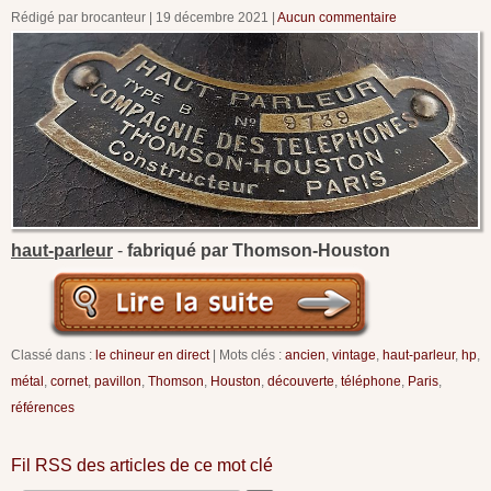
Rédigé par brocanteur
19 décembre 2021
Aucun commentaire
haut-parleur
-
fabriqué par Thomson-Houston
Classé dans :
le chineur en direct
Mots clés :
ancien
,
vintage
,
haut-parleur
,
hp
,
métal
,
cornet
,
pavillon
,
Thomson
,
Houston
,
découverte
,
téléphone
,
Paris
,
références
Fil RSS des articles de ce mot clé