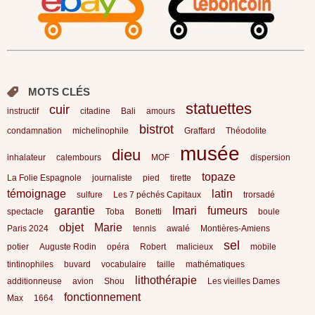
MOTS CLÉS
statuettes
cuir
instructif
citadine
Bali
amours
bistrot
condamnation
michelinophile
Graffard
Théodolite
musée
dieu
inhalateur
calembours
MOF
dispersion
topaze
La Folie Espagnole
journaliste
pied
tirette
témoignage
latin
sulfure
Les 7 péchés Capitaux
trorsadé
garantie
Imari
fumeurs
spectacle
Toba
Bonetti
boule
objet
Marie
Paris 2024
tennis
awalé
Montières-Amiens
sel
potier
Auguste Rodin
opéra
Robert
malicieux
mobile
tintinophiles
buvard
vocabulaire
taille
mathématiques
lithothérapie
additionneuse
avion
Shou
Les vieilles Dames
fonctionnement
Max
1664