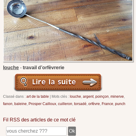
louche
-
travail d’orfèvrerie
Classé dans :
art de la table
Mots clés :
louche
,
argent
,
poinçon
,
minerve
,
fanon
,
baleine
,
Prosper Cailloux
,
cuilleron
,
torsadé
,
orfèvre
,
France
,
punch
Fil RSS des articles de ce mot clé