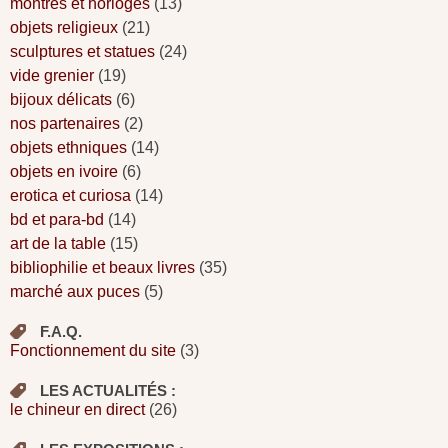
montres et horloges
(13)
objets religieux
(21)
sculptures et statues
(24)
vide grenier
(19)
bijoux délicats
(6)
nos partenaires
(2)
objets ethniques
(14)
objets en ivoire
(6)
erotica et curiosa
(14)
bd et para-bd
(14)
art de la table
(15)
bibliophilie et beaux livres
(35)
marché aux puces
(5)
F.A.Q.
Fonctionnement du site
(3)
LES ACTUALITÉS :
le chineur en direct
(26)