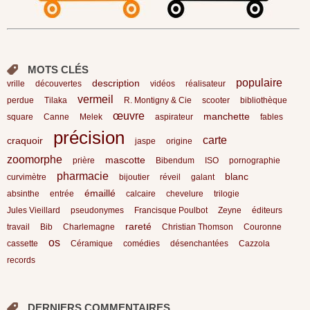
MOTS CLÉS
populaire
description
vrille
découvertes
vidéos
réalisateur
vermeil
perdue
Tilaka
R. Montigny & Cie
scooter
bibliothèque
œuvre
manchette
square
Canne
Melek
aspirateur
fables
précision
carte
craquoir
jaspe
origine
zoomorphe
mascotte
prière
Bibendum
ISO
pornographie
pharmacie
blanc
curvimètre
bijoutier
réveil
galant
émaillé
absinthe
entrée
calcaire
chevelure
trilogie
Jules Vieillard
pseudonymes
Francisque Poulbot
Zeyne
éditeurs
rareté
travail
Bib
Charlemagne
Christian Thomson
Couronne
os
cassette
Céramique
comédies
désenchantées
Cazzola
records
DERNIERS COMMENTAIRES