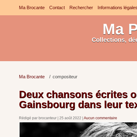
Ma Brocante
Contact
Rechercher
Informations légale
Ma P
Collections, dé
Ma Brocante
compositeur
Deux chansons écrites o
Gainsbourg dans leur tex
Rédigé par brocanteur
25 août 2022
Aucun commentaire