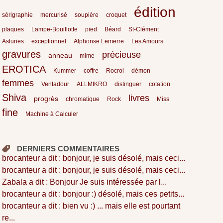
édition
sérigraphie
mercurisé
soupière
croquet
plaques
Lampe-Bouillotte
pied
Béard
St-Clément
Asturies
exceptionnel
Alphonse Lemerre
Les Amours
gravures
précieuse
anneau
mime
EROTICA
Kummer
coffre
Rocroi
démon
femmes
Ventadour
ALLMIKRO
distinguer
cotation
Shiva
livres
progrès
chromatique
Rock
Miss
fine
Machine à Calculer
DERNIERS COMMENTAIRES
brocanteur a dit : bonjour, je suis désolé, mais ceci...
brocanteur a dit : bonjour, je suis désolé, mais ceci...
Zabala a dit : Bonjour Je suis intéressée par l...
brocanteur a dit : bonjour :) désolé, mais ces petits...
brocanteur a dit : bien vu :) ... mais elle est pourtant
re...