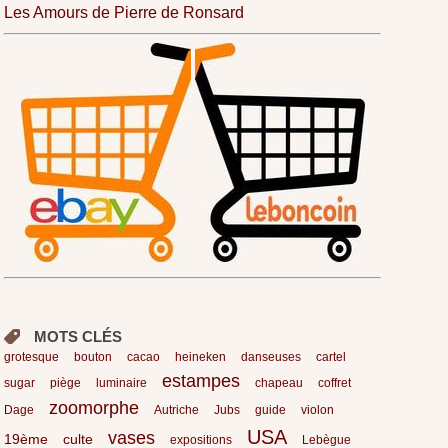
Les Amours de Pierre de Ronsard
MOTS CLÉS
grotesque
bouton
cacao
heineken
danseuses
cartel
estampes
sugar
piège
luminaire
chapeau
coffret
zoomorphe
Dage
Autriche
Jubs
guide
violon
USA
vases
19ème
culte
expositions
Lebègue