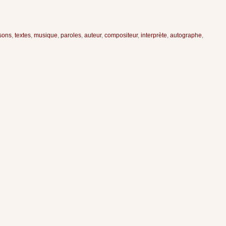
sons
,
textes
,
musique
,
paroles
,
auteur
,
compositeur
,
interprète
,
autographe
,