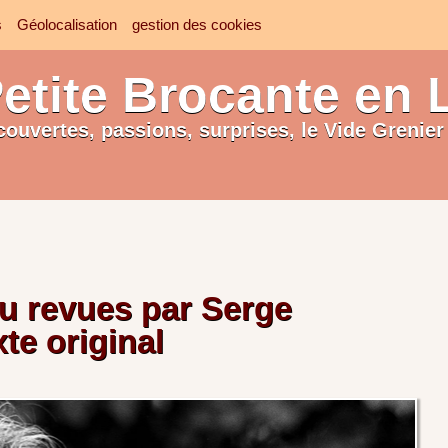
s
Géolocalisation
gestion des cookies
etite Brocante en 
couvertes, passions, surprises, le Vide Grenier 
u revues par Serge
te original