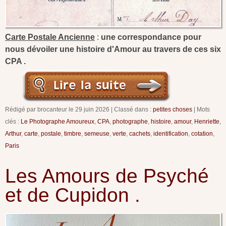
Carte Postale Ancienne
:
une correspondance pour
nous dévoiler une histoire d'Amour au travers de ces six
CPA .
Rédigé par brocanteur le
29 juin 2026
Classé dans :
petites choses
Mots
clés :
Le Photographe Amoureux
,
CPA
,
photographe
,
histoire
,
amour
,
Henriette
,
Arthur
,
carte
,
postale
,
timbre
,
semeuse
,
verte
,
cachets
,
identification
,
cotation
,
Paris
Les Amours de Psyché
et de Cupidon .