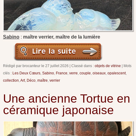
Sabino
:
maître verrier, maître de la lumière
Rédigé par brocanteur le
27 juillet 2026
Classé dans :
objets de vitrine
Mots
clés :
Les Deux Cœurs
,
Sabino
,
France
,
verre
,
couple
,
oiseaux
,
opalescent
,
collection
,
Art
,
Déco
,
maître
,
verrier
Une ancienne Tortue en
céramique japonaise