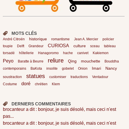
MOTS CLÉS
historique
André Citroën
romantisme
Jean A. Mercier
policier
CURIOSA
culture
toupie
Delft
Grandeur
sceau
tableau
torsadé
hôtellerie
Hanagoromo
hache
canivet
Kakiemon
reliure
Peyo
Qing
mouchette
Baratte à Beurre
Bouddha
Imari
Nancy
contemporains
BaKota
insolite
gobelet
Onion
statues
soustraction
customiser
traductions
Ventadour
doré
Costume
chrétien
Klem
DERNIERS COMMENTAIRES
brocanteur a dit : bonjour, je suis désolé, mais ceci n'est
pas...
brocanteur a dit : bonjour, je suis désolé, mais ceci n'est