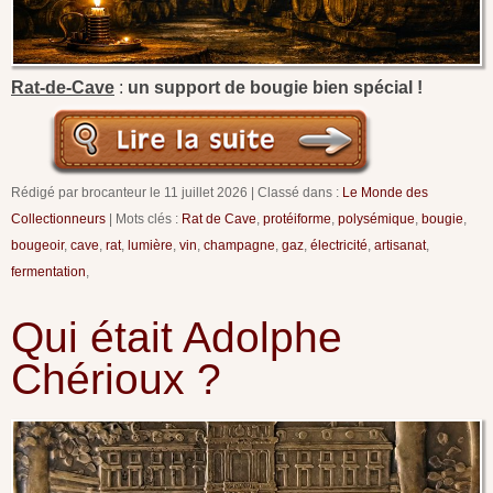
Rat-de-Cave
:
un support de bougie bien spécial !
Rédigé par brocanteur le
11 juillet 2026
Classé dans :
Le Monde des
Collectionneurs
Mots clés :
Rat de Cave
,
protéiforme
,
polysémique
,
bougie
,
bougeoir
,
cave
,
rat
,
lumière
,
vin
,
champagne
,
gaz
,
électricité
,
artisanat
,
fermentation
,
Qui était Adolphe
Chérioux ?