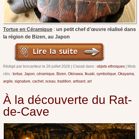
Tortue en Céramique
:
un petit chef d’œuvre réalisé dans
la région de Bizen, au Japon
Rédigé par brocanteur le
26 juillet 2026
Classé dans :
objets ethniques
Mots
clés :
tortue
,
Japon
,
céramique
,
Bizen
,
Okinawa
,
Ikuaki
,
symbolique
,
Okayama
,
argile
,
signature
,
cachet
,
sceau
,
tradition
,
artisant
,
art
À la découverte du Rat-
de-Cave