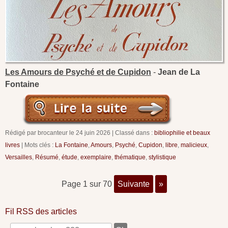
Les Amours de Psyché et de Cupidon
-
Jean de La
Fontaine
Rédigé par brocanteur le
24 juin 2026
Classé dans :
bibliophilie et beaux
livres
Mots clés :
La Fontaine
,
Amours
,
Psyché
,
Cupidon
,
libre
,
malicieux
,
Versailles
,
Résumé
,
étude
,
exemplaire
,
thématique
,
stylistique
page 1 sur 70
suivante
»
Fil RSS des articles