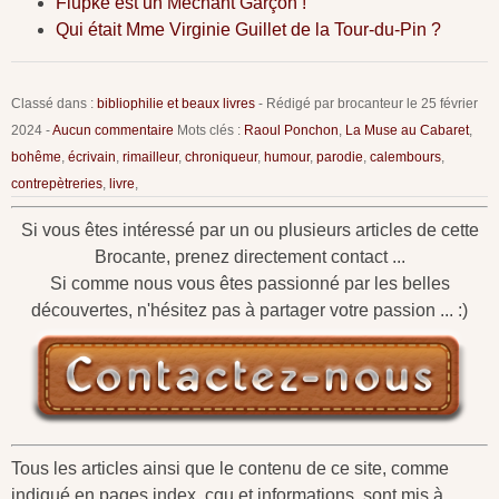
Flupke est un Méchant Garçon !
Qui était Mme Virginie Guillet de la Tour-du-Pin ?
Classé dans :
bibliophilie et beaux livres
- Rédigé par brocanteur le
25 février
2024
-
Aucun commentaire
Mots clés :
Raoul Ponchon
,
La Muse au Cabaret
,
bohême
,
écrivain
,
rimailleur
,
chroniqueur
,
humour
,
parodie
,
calembours
,
contrepètreries
,
livre
,
Si vous êtes intéressé par un ou plusieurs articles de cette
Brocante, prenez directement contact ...
Si comme nous vous êtes passionné par les belles
découvertes, n'hésitez pas à partager votre passion ... :)
Tous les articles ainsi que le contenu de ce site, comme
indiqué en pages index, cgu et informations, sont mis à