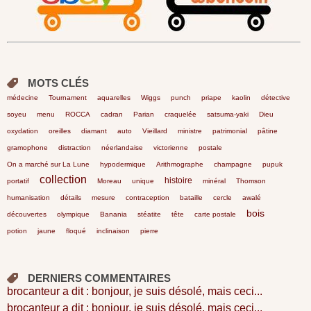
MOTS CLÉS
médecine
Tournament
aquarelles
Wiggs
punch
priape
kaolin
détective
soyeu
menu
ROCCA
cadran
Parian
craquelée
satsuma-yaki
Dieu
oxydation
oreilles
diamant
auto
Vieillard
ministre
patrimonial
pâtine
gramophone
distraction
néerlandaise
victorienne
postale
On a marché sur La Lune
hypodermique
Arithmographe
champagne
pupuk
collection
histoire
portatif
Moreau
unique
minéral
Thomson
humanisation
détails
mesure
contraception
bataille
cercle
awalé
bois
découvertes
olympique
Banania
stéatite
tête
carte postale
potion
jaune
floqué
inclinaison
pierre
DERNIERS COMMENTAIRES
brocanteur a dit : bonjour, je suis désolé, mais ceci...
brocanteur a dit : bonjour, je suis désolé, mais ceci...